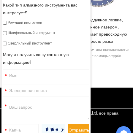
Какой тип алмазного инструмента вас
интересует?
Лезвие общего назначения,
Турбонаддувное лезвие,
Режущий инструмент
сваренное лазером
сваренное лазером,
Шлифовальный инструмент
обеспечивает превосходную
Алмазное пильное полотно по
скорость резки
бетону приваривается лазером, в
Сверлильный инструмент
таком состоянии мы придаем
Лопасти турбо-типа привариваются
Могу я получить вашу контактную
сегментированному пильному
лазером, с помощью турбо-
полотну высокую прочность, а
информацию?
сегментов мы можем улучшить
также улучшаем его режущую
охлаждение лопастей и обеспечить
способность.
лучшее удаление мусора.
Авторское право © Corediam Tools Co.,Ltd. все права
защищены
Sitemap