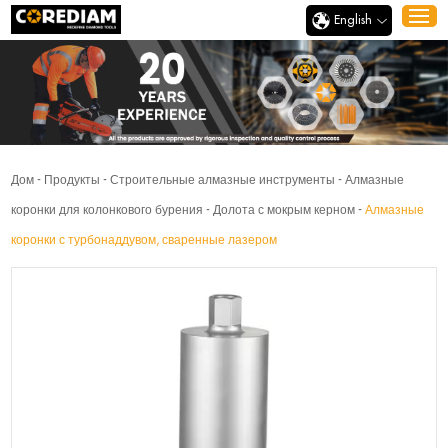
English
Дом
-
Продукты
-
Строительные алмазные инструменты
-
Алмазные
коронки для колонкового бурения
-
Долота с мокрым керном
-
Алмазные
коронки с турбонаддувом, сваренные лазером