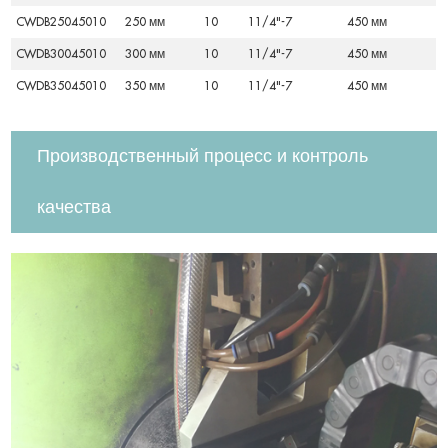
CWDB25045010
250 мм
10
11/4"-7
450 мм
CWDB30045010
300 мм
10
11/4"-7
450 мм
CWDB35045010
350 мм
10
11/4"-7
450 мм
Производственный процесс и контроль
качества