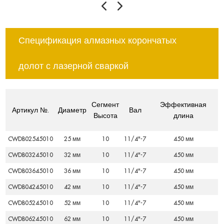
Спецификация алмазных корончатых
долот с лазерной сваркой
Сегмент
Эффективная
Артикул №.
Диаметр
Вал
Высота
длина
CWDB02545010
25 мм
10
11/4"-7
450 мм
CWDB03245010
32 мм
10
11/4"-7
450 мм
CWDB03645010
36 мм
10
11/4"-7
450 мм
CWDB04245010
42 мм
10
11/4"-7
450 мм
CWDB05245010
52 мм
10
11/4"-7
450 мм
CWDB06245010
62 мм
10
11/4"-7
450 мм