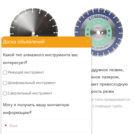
Доска объявлений
-
Какой тип алмазного инструмента вас
интересует?
Лезвие общего назначения,
Турбонаддувное лезвие,
Режущий инструмент
сваренное лазером
сваренное лазером,
Шлифовальный инструмент
обеспечивает превосходную
Алмазное пильное полотно по
скорость резки
бетону приваривается лазером, в
Сверлильный инструмент
таком состоянии мы придаем
Лопасти турбо-типа привариваются
Могу я получить вашу контактную
сегментированному пильному
лазером, с помощью турбо-
полотну высокую прочность, а
информацию?
сегментов мы можем улучшить
также улучшаем его режущую
охлаждение лопастей и обеспечить
способность.
лучшее удаление мусора.