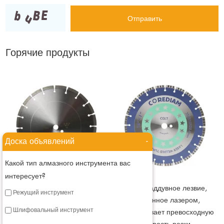
Горячие продукты
Доска объявлений
-
Какой тип алмазного инструмента вас
интересует?
Лезвие общего назначения,
Турбонаддувное лезвие,
Режущий инструмент
сваренное лазером
сваренное лазером,
Шлифовальный инструмент
обеспечивает превосходную
Алмазное пильное полотно по
скорость резки