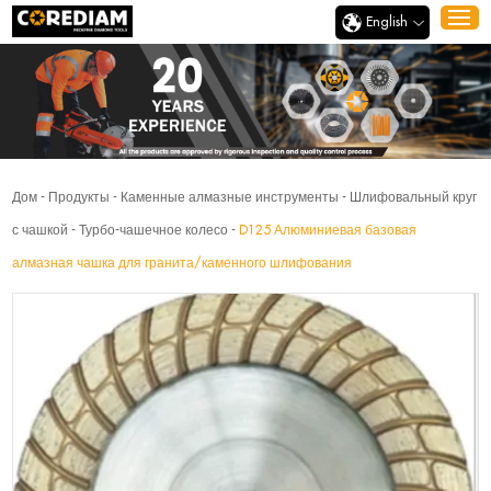
English
Дом
-
Продукты
-
Каменные алмазные инструменты
-
Шлифовальный круг
с чашкой
-
Турбо-чашечное колесо
-
D125 Алюминиевая базовая
алмазная чашка для гранита/каменного шлифования