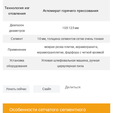
Технология изг
Агломерат горячего прессования
отовления
Диапазон
105-125 мм
диаметров
Сегмент
10 мм, толщина сегментов сетки очень тонкая
: мокрая резка плитки, керамогранита,
Применение
керамогранплитки, фарфора с четкой кромкой
Установка
Угловая шлифовальная машина, ручная
оборудования
циркулярная пила
Делиться:
Узнать сейчас
Скайп
Особенности сетчатого сегментного