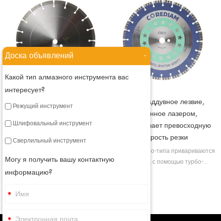
Доска объявлений
-
Какой тип алмазного инструмента вас
интересует?
Лезвие общего назначения,
Турбонаддувное лезвие,
Режущий инструмент
сваренное лазером
сваренное лазером,
Шлифовальный инструмент
обеспечивает превосходную
Алмазное пильное полотно по
скорость резки
бетону приваривается лазером, в
Сверлильный инструмент
таком состоянии мы придаем
Лопасти турбо-типа привариваются
Могу я получить вашу контактную
сегментированному пильному
лазером, с помощью турбо-
полотну высокую прочность, а
информацию?
сегментов мы можем улучшить
также улучшаем его режущую
охлаждение лопастей и обеспечить
способность.
лучшее удаление мусора.