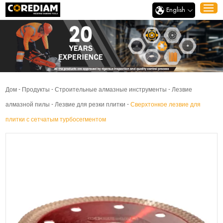
English
Дом
-
Продукты
-
Строительные алмазные инструменты
-
Лезвие
алмазной пилы
-
Лезвие для резки плитки
-
Сверхтонкое лезвие для
плитки с сетчатым турбосегментом