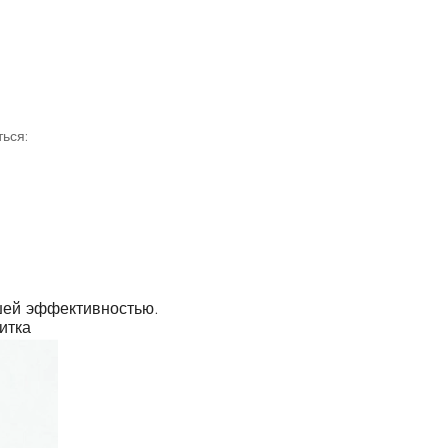
ься:
шей эффективностью.
итка