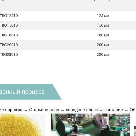
STBG12510
125 мм
STBG15010
150 мм
STBG18010
180 мм
STBG20010
200 мм
STBG23010
230 мм
венный процесс
 порошка → Стальное ядро → холодное пресс → спекание → Обр