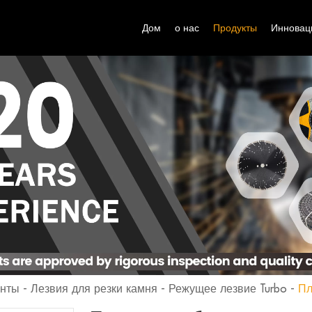
Дом
о нас
Продукты
Инновац
енты
-
Лезвия для резки камня
-
Режущее лезвие Turbo
-
Пл