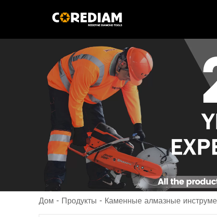
Дом
-
Продукты
-
Каменные алмазные инструм