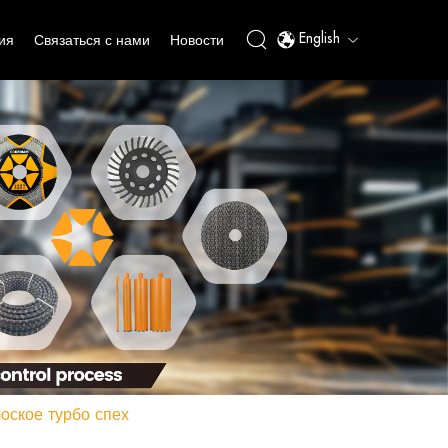
English
ия
Связаться с нами
Новости
оское турбо спех