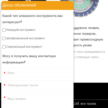
Доска объявлений
-
Какой тип алмазного инструмента вас
интересует?
Лезвие общего назначения,
Турбонаддувное лезвие,
Режущий инструмент
сваренное лазером
сваренное лазером,
Шлифовальный инструмент
обеспечивает превосходную
Алмазное пильное полотно по
скорость резки
бетону приваривается лазером, в
Сверлильный инструмент
таком состоянии мы придаем
Лопасти турбо-типа привариваются
Могу я получить вашу контактную
сегментированному пильному
лазером, с помощью турбо-
полотну высокую прочность, а
информацию?
сегментов мы можем улучшить
также улучшаем его режущую
охлаждение лопастей и обеспечить
способность.
лучшее удаление мусора.
Авторское право © Corediam Tools Co.,Ltd. все права