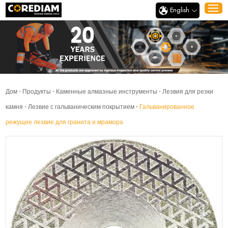
English
Дом
-
Продукты
-
Каменные алмазные инструменты
-
Лезвия для резки
камня
-
Лезвие с гальваническим покрытием
-
Гальванированное
режущее лезвие для гранита и мрамора