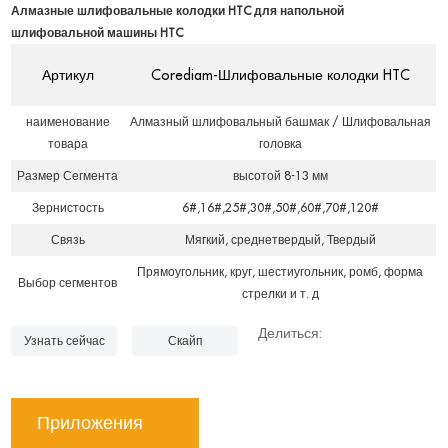
Алмазные шлифовальные колодки HTC для напольной
шлифовальной машины HTC
Артикул
Corediam-Шлифовальные колодки HTC
наименование
Алмазный шлифовальный башмак / Шлифовальная
товара
головка
Размер Сегмента
высотой 8-13 мм
Зернистость
6#,16#,25#,30#,50#,60#,70#,120#
Связь
Мягкий, среднетвердый, Твердый
Прямоугольник, круг, шестиугольник, ромб, форма
Выбор сегментов
стрелки и т. д
Делиться:
Узнать сейчас
Скайп
Приложения