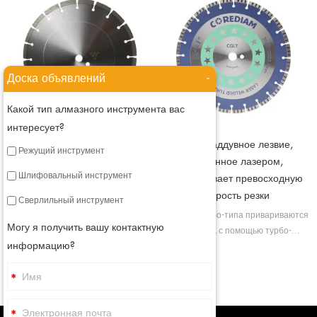
Доска объявлений
-
Какой тип алмазного инструмента вас
интересует?
Лезвие общего назначения,
Турбонаддувное лезвие,
Режущий инструмент
сваренное лазером
сваренное лазером,
Шлифовальный инструмент
обеспечивает превосходную
Алмазное пильное полотно по
скорость резки
бетону приваривается лазером, в
Сверлильный инструмент
таком состоянии мы придаем
Лопасти турбо-типа привариваются
Могу я получить вашу контактную
сегментированному пильному
лазером, с помощью турбо-
полотну высокую прочность, а
информацию?
сегментов мы можем улучшить
также улучшаем его режущую
охлаждение лопастей и обеспечить
способность.
лучшее удаление мусора.