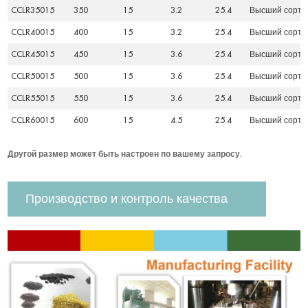
CCLR35015
350
15
3.2
25.4
Высший сорт
CCLR40015
400
15
3.2
25.4
Высший сорт
CCLR45015
450
15
3.6
25.4
Высший сорт
CCLR50015
500
15
3.6
25.4
Высший сорт
CCLR55015
550
15
3.6
25.4
Высший сорт
CCLR60015
600
15
4.5
25.4
Высший сорт
Другой размер может быть настроен по вашему запросу.
Производство и контроль качества