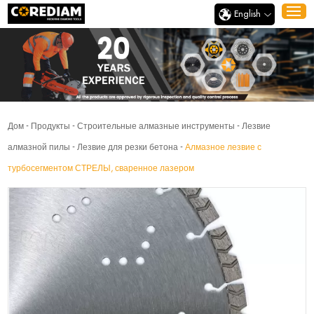
English
Дом
-
Продукты
-
Строительные алмазные инструменты
-
Лезвие
алмазной пилы
-
Лезвие для резки бетона
-
Алмазное лезвие с
турбосегментом СТРЕЛЫ, сваренное лазером