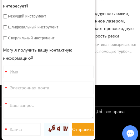
интересует?
Лезвие общего назначения,
Турбонаддувное лезвие,
Режущий инструмент
сваренное лазером
сваренное лазером,
Шлифовальный инструмент
обеспечивает превосходную
Алмазное пильное полотно по
скорость резки
бетону приваривается лазером, в
Сверлильный инструмент
таком состоянии мы придаем
Лопасти турбо-типа привариваются
Могу я получить вашу контактную
сегментированному пильному
лазером, с помощью турбо-
полотну высокую прочность, а
информацию?
сегментов мы можем улучшить
также улучшаем его режущую
охлаждение лопастей и обеспечить
способность.
лучшее удаление мусора.
Авторское право © Corediam Tools Co.,Ltd. все права
защищены
Sitemap