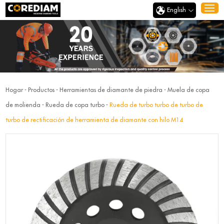
English
Hogar
-
Productos
-
Herramientas de diamante de piedra
-
Muela de copa
de molienda
-
Rueda de copa turbo
-
Rueda de turbo turbo de turbo de
turbo de rectificación de herramienta de diamante con hilo M14