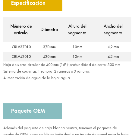
Especificación
Número de
Altura del
Ancho del
Diámetro
artículo.
segmento
segmento
CRLV37010
370 mm
10mm
4,2 mm
CRLV42010
420 mm
10mm
4,2 mm
Hoja de sierra circular de 400 mm (16"): profundidad de corte: 300 mm
Sistema de cuchillas: 1 ranura, 2 ranuras o 3 ranuras.
Alimentación de agua de la hoja: agua
Paquete OEM
Además del paquete de caja blanca neutra, tenemos el paquete de
acabado OEM, como un blister individual y un inserto de papel para la hoja.