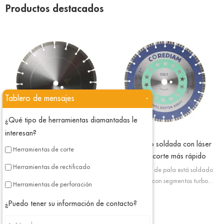
Productos destacados
Tablero de mensajes
-
¿Qué tipo de herramientas diamantadas le
interesan?
Hoja de uso general soldada con
Hoja turbo soldada con láser
Herramientas de corte
láser
para un corte más rápido
Herramientas de rectificado
Diamond Concrete Blade está
El tipo turbo de pala está soldado
soldada con láser; en este estado
con láser, con segmentos turbo
Herramientas de perforación
hacemos que la hoja de sierra
podemos mejorar el enfriamiento de
segmentada tenga alta resistencia y
las palas y proporcionar una mejor
¿Puedo tener su información de contacto?
también mejore su rendimiento de
eliminación de residuos.