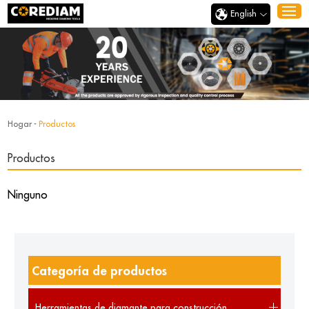
English
Hogar
-
Productos
Productos
Ninguno
Categoría de productos
Herramientas de diamante para construcción