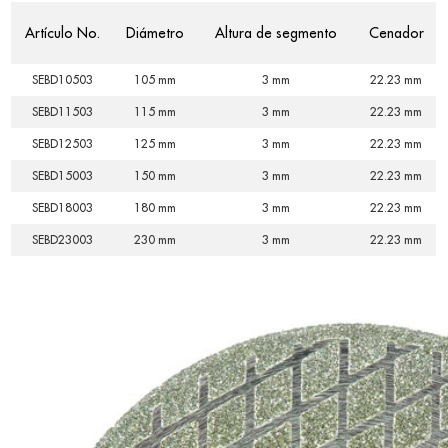
Artículo No.
Diámetro
Altura de segmento
Cenador
SEBD10503
105 mm
3 mm
22.23 mm
SEBD11503
115 mm
3 mm
22.23 mm
SEBD12503
125 mm
3 mm
22.23 mm
SEBD15003
150 mm
3 mm
22.23 mm
SEBD18003
180 mm
3 mm
22.23 mm
SEBD23003
230 mm
3 mm
22.23 mm