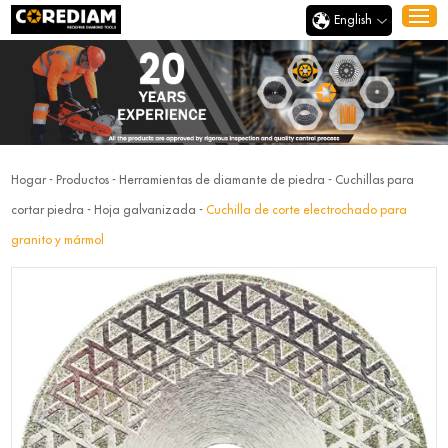
English
Hogar
-
Productos
-
Herramientas de diamante de piedra
-
Cuchillas para
cortar piedra
-
Hoja galvanizada
-
Cuchilla de corte electrochado para
granito y mármol