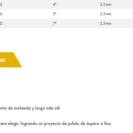
02
4"
2,5 mm
02
5"
2,5 mm
02
7"
2,5 mm
cas
to de molienda y larga vida útil.
ara elegir, logrando un proyecto de pulido de áspero a fino