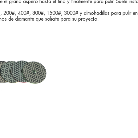
e el grano áspero hasta el fino y finalmente para pulir. Suele in
200#, 400#, 800#, 1500#, 3000# y almohadillas para pulir en u
anos de diamante que solicite para su proyecto.