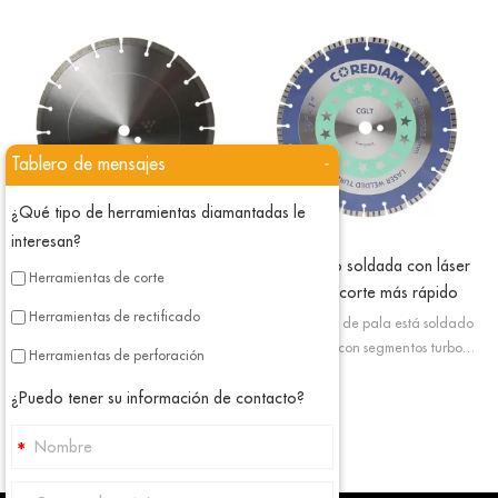
Tablero de mensajes
-
¿Qué tipo de herramientas diamantadas le
interesan?
Hoja de uso general soldada con
Hoja turbo soldada con láser
Herramientas de corte
láser
para un corte más rápido
Herramientas de rectificado
Diamond Concrete Blade está
El tipo turbo de pala está soldado
soldada con láser; en este estado
con láser, con segmentos turbo
Herramientas de perforación
hacemos que la hoja de sierra
podemos mejorar el enfriamiento de
segmentada tenga alta resistencia y
las palas y proporcionar una mejor
¿Puedo tener su información de contacto?
también mejore su rendimiento de
eliminación de residuos.
corte.