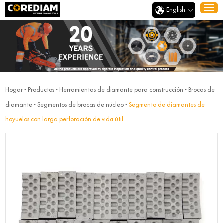
English
Hogar
-
Productos
-
Herramientas de diamante para construcción
-
Brocas de
diamante
-
Segmentos de brocas de núcleo
-
Segmento de diamantes de
hoyuelos con larga perforación de vida útil