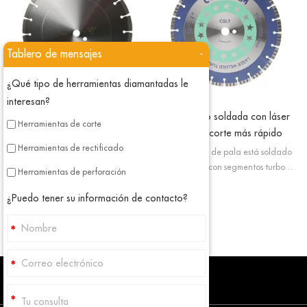
Tablero de mensajes
-
¿Qué tipo de herramientas diamantadas le
interesan?
Hoja de uso general soldada con
Hoja turbo soldada con láser
Herramientas de corte
láser
para un corte más rápido
Herramientas de rectificado
Diamond Concrete Blade está
El tipo turbo de pala está soldado
soldada con láser; en este estado
con láser, con segmentos turbo
Herramientas de perforación
hacemos que la hoja de sierra
podemos mejorar el enfriamiento de
segmentada tenga alta resistencia y
las palas y proporcionar una mejor
¿Puedo tener su información de contacto?
también mejore su rendimiento de
eliminación de residuos.
corte.