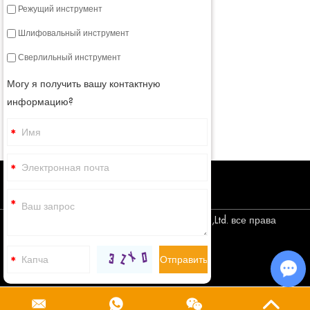
Режущий инструмент
Шлифовальный инструмент
Сверлильный инструмент
Могу я получить вашу контактную
информацию?
Авторское право © Corediam Tools Co.,Ltd. все права
защищены
Sitemap
Cha