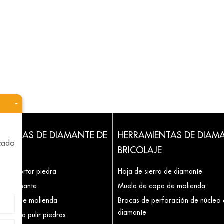
-
MIENTAS DE DIAMANTE DE
HERRAMIENTAS DE DIAM
icado
BRICOLAJE
 para cortar piedra
Hoja de sierra de diamante
de diamante
Muela de copa de molienda
 copa de molienda
Brocas de perforación de núcleo
diamante
las para pulir piedras