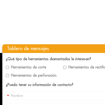
Tablero de mensajes
¿Qué tipo de herramientas diamantadas le interesan?
HERRAMIENTAS DE DIAMANTE
HERRA
Herramientas de corte
Herramientas de rectif
PARA CONSTRUCCIÓN
PIEDRA
Herramientas de perforación
Hoja de sierra de diamante
Cuchillas
¿Puedo tener su información de contacto?
Brocas de diamante
Alambre 
Alambre de diamante
Muela de
Herramientas de pulido de diamante
Almohadil