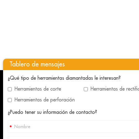
Tablero de mensajes
¿Qué tipo de herramientas diamantadas le interesan?
HERRAMIENTAS DE DIAMANTE
HERRA
Herramientas de corte
Herramientas de rectif
PARA CONSTRUCCIÓN
PIEDRA
Herramientas de perforación
Hoja de sierra de diamante
Cuchillas
¿Puedo tener su información de contacto?
Brocas de diamante
Alambre 
Alambre de diamante
Muela de
Herramientas de pulido de diamante
Almohadil