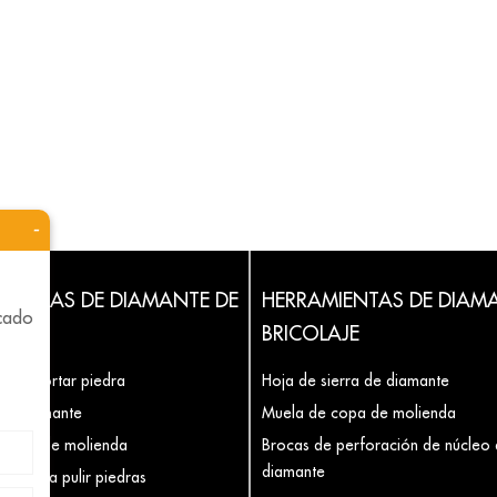
-
MIENTAS DE DIAMANTE DE
HERRAMIENTAS DE DIAM
icado
BRICOLAJE
 para cortar piedra
Hoja de sierra de diamante
de diamante
Muela de copa de molienda
 copa de molienda
Brocas de perforación de núcleo
diamante
las para pulir piedras