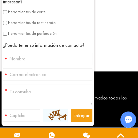
interesan?
Herramientas de corte
Herramientas de rectificado
Herramientas de perforación
¿Puedo tener su información de contacto?
Copyright © Corediam Tools Co., Ltd. Reservados todos los
derechos
Mapa del sitio
Cha