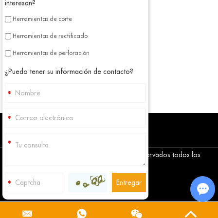
interesan?
Herramientas de corte
Herramientas de rectificado
Herramientas de perforación
¿Puedo tener su información de contacto?
Copyright © Corediam Tools Co., Ltd. Reservados todos los
derechos
Mapa del sitio
Cha