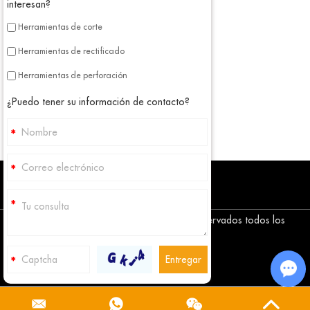
interesan?
Herramientas de corte
Herramientas de rectificado
Herramientas de perforación
¿Puedo tener su información de contacto?
Copyright © Corediam Tools Co., Ltd. Reservados todos los
derechos
Mapa del sitio
Cha